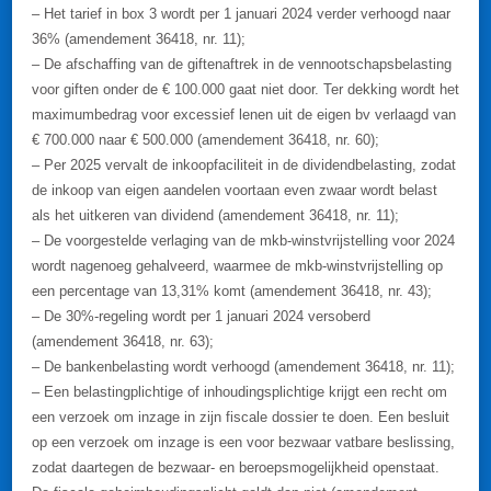
– Het tarief in box 3 wordt per 1 januari 2024 verder verhoogd naar
36% (amendement 36418, nr. 11);
– De afschaffing van de giftenaftrek in de vennootschapsbelasting
voor giften onder de € 100.000 gaat niet door. Ter dekking wordt het
maximumbedrag voor excessief lenen uit de eigen bv verlaagd van
€ 700.000 naar € 500.000 (amendement 36418, nr. 60);
– Per 2025 vervalt de inkoopfaciliteit in de dividendbelasting, zodat
de inkoop van eigen aandelen voortaan even zwaar wordt belast
als het uitkeren van dividend (amendement 36418, nr. 11);
– De voorgestelde verlaging van de mkb-winstvrijstelling voor 2024
wordt nagenoeg gehalveerd, waarmee de mkb-winstvrijstelling op
een percentage van 13,31% komt (amendement 36418, nr. 43);
– De 30%-regeling wordt per 1 januari 2024 versoberd
(amendement 36418, nr. 63);
– De bankenbelasting wordt verhoogd (amendement 36418, nr. 11);
– Een belastingplichtige of inhoudingsplichtige krijgt een recht om
een verzoek om inzage in zijn fiscale dossier te doen. Een besluit
op een verzoek om inzage is een voor bezwaar vatbare beslissing,
zodat daartegen de bezwaar- en beroepsmogelijkheid openstaat.