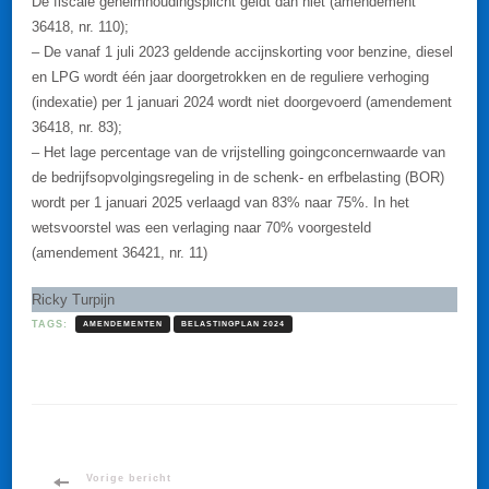
De fiscale geheimhoudingsplicht geldt dan niet (amendement
36418, nr. 110);
– De vanaf 1 juli 2023 geldende accijnskorting voor benzine, diesel
en LPG wordt één jaar doorgetrokken en de reguliere verhoging
(indexatie) per 1 januari 2024 wordt niet doorgevoerd (amendement
36418, nr. 83);
– Het lage percentage van de vrijstelling goingconcernwaarde van
de bedrijfsopvolgingsregeling in de schenk- en erfbelasting (BOR)
wordt per 1 januari 2025 verlaagd van 83% naar 75%. In het
wetsvoorstel was een verlaging naar 70% voorgesteld
(amendement 36421, nr. 11)
Ricky Turpijn
TAGS:
AMENDEMENTEN
BELASTINGPLAN 2024
Bericht
Vorige bericht