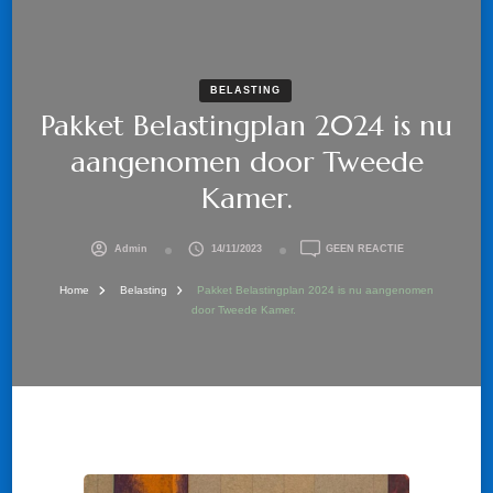
BELASTING
Pakket Belastingplan 2024 is nu
aangenomen door Tweede
Kamer.
OP
Admin
14/11/2023
GEEN REACTIE
PAKKET
BELASTINGPLAN
Home
Belasting
Pakket Belastingplan 2024 is nu aangenomen
2024
door Tweede Kamer.
IS
NU
AANGENOMEN
DOOR
TWEEDE
KAMER.