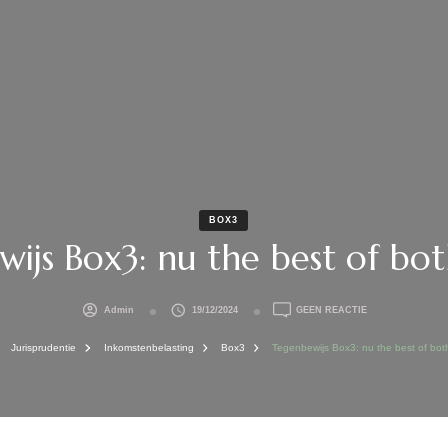
BOX3
ijs Box3: nu the best of bot
OP
Admin
19/12/2024
GEEN REACTIE
TEGENBEWIJS
BOX3:
Jurisprudentie
Inkomstenbelasting
Box3
Tegenbewijs Box3: nu the best of bot
NU
THE
BEST
OF
BOTH
WORLDS.