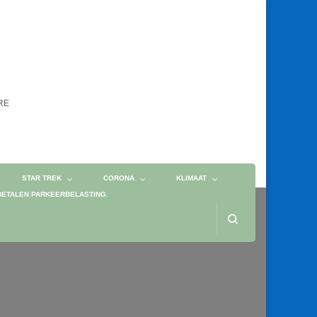
ORE
STAR TREK
CORONA
KLIMAAT
BETALEN PARKEERBELASTING.