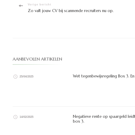
Bericht
Vorige bericht
Zo valt jouw CV bij scannende recruiters nu op.
navigatie
AANBEVOLEN ARTIKELEN
Wet tegenbewijsregeling Box 3. En
25/04/2025
Negatieve rente op spaargeld leidt
14/02/2025
box 3.