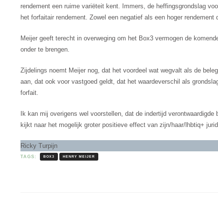
rendement een ruime variëteit kent. Immers, de heffingsgrondslag voo
het forfaitair rendement. Zowel een negatief als een hoger rendement
Meijer geeft terecht in overweging om het Box3 vermogen de komende 
onder te brengen.
Zijdelings noemt Meijer nog, dat het voordeel wat wegvalt als de bel
aan, dat ook voor vastgoed geldt, dat het waardeverschil als grondsla
forfait.
Ik kan mij overigens wel voorstellen, dat de indertijd verontwaardigde
kijkt naar het mogelijk groter positieve effect van zijn/haar/lhbtiq+ jur
Ricky Turpijn
TAGS:
BOX3
HENRY MEIJER