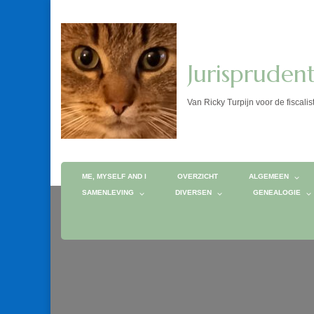
Jurispruden
Van Ricky Turpijn voor de fis
ME, MYSELF AND I
OVERZICHT
ALGEMEEN
SAMENLEVING
DIVERSEN
GENEALOGIE