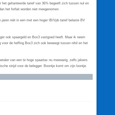
r het gehanteerde tarief van 36% begeeft zich tussen nul en
 dan het forfait worden niet meegenomen.
jaren niét in een met een hoger IB/Vpb tarief belaste BV
egger ook spaargeld en Box3 vastgoed heeft. Maar ik neem
g voor de heffing Box3 zich ook beweegt tussen nihil en het
 betaler van een te hoge spaartax nu meewarig, zelfs jaloers
idische strijd voor de belegger. Boontje komt om zijn loontje.