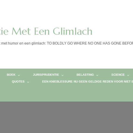
tie Met Een Glimlach
calist met humor en een glimlach: TO BOLDLY GO WHERE NO ONE HAS GONE BEF
BOEK
JURISPRUDENTIE
BELASTING
SCIENCE
QUOTES
EEN KNIEBLESSURE NU GEEN GELDIGE REDEN VOOR NIET 