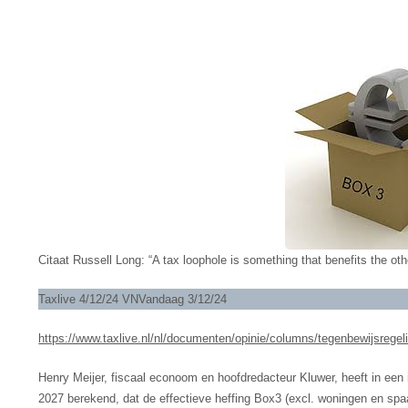
Citaat Russell Long: “A tax loophole is something that benefits the other
Taxlive 4/12/24 VNVandaag 3/12/24
https://www.taxlive.nl/nl/documenten/opinie/columns/tegenbewijsregeli
Henry Meijer, fiscaal econoom en hoofdredacteur Kluwer, heeft in een
2027 berekend, dat de effectieve heffing Box3 (excl. woningen en spaarge