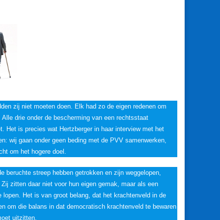
adden zij niet moeten doen. Elk had zo de eigen redenen om
. Alle drie onder de bescherming van een rechtsstaat
. Het is precies wat Hertzberger in haar interview met het
gen: wij gaan onder geen beding met de PVV samenwerken,
cht om het hogere doel.
de beruchte streep hebben getrokken en zijn weggelopen,
Zij zitten daar niet voor hun eigen gemak, maar als een
lopen. Het is van groot belang, dat het krachtenveld in de
zen om die balans in dat democratisch krachtenveld te bewaren
oet uitzitten.