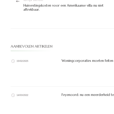
Bericht
Vorige bericht
Huisvestingskosten voor een Amerikaanse villa nu niet
aftrekbaar.
navigatie
AANBEVOLEN ARTIKELEN
Woningcorporaties moeten feiten e
15/02/2025
Feyenoord: nu een meerderheid te
14/03/2022