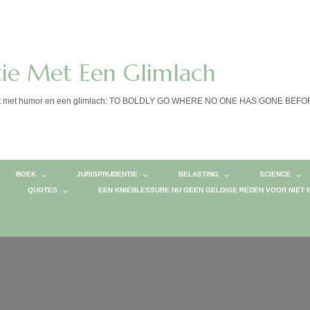
tie Met Een Glimlach
calist met humor en een glimlach: TO BOLDLY GO WHERE NO ONE HAS GONE BEF
BOEK
JURISPRUDENTIE
BELASTING
SCIENCE
QUOTES
EEN KNIEBLESSURE NU GEEN GELDIGE REDEN VOOR NIET 