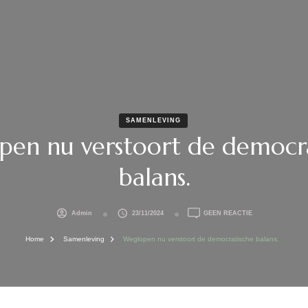
SAMENLEVING
en nu verstoort de democr
balans.
OP
Admin
23/11/2024
GEEN REACTIE
WEGLOPEN
NU
Home
Samenleving
Weglopen nu verstoort de democratische balans.
VERSTOORT
DE
DEMOCRATISCH
BALANS.