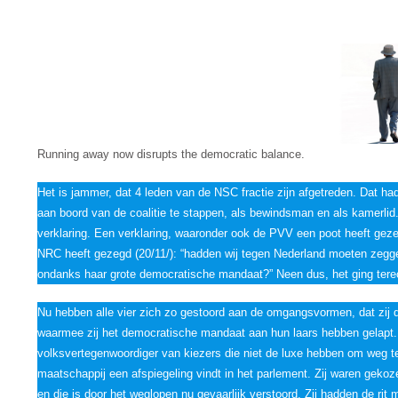
Running away now disrupts the democratic balance.
Het is jammer, dat 4 leden van de NSC fractie zijn afgetreden. Dat h
aan boord van de coalitie te stappen, als bewindsman en als kamerlid
verklaring. Een verklaring, waaronder ook de PVV een poot heeft gezet
NRC heeft gezegd (20/11/): “hadden wij tegen Nederland moeten zeg
ondanks haar grote democratische mandaat?” Neen dus, het ging tere
Nu hebben alle vier zich zo gestoord aan de omgangsvormen, dat zij 
waarmee zij het democratische mandaat aan hun laars hebben gelapt. 
volksvertegenwoordiger van kiezers die niet de luxe hebben om weg te 
maatschappij een afspiegeling vindt in het parlement. Zij waren geko
en die is door het weglopen nu gevaarlijk verstoord. Zij hadden de rit m