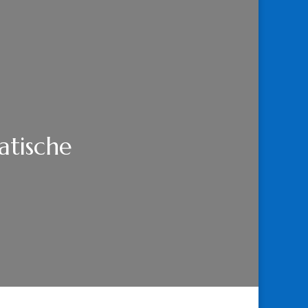
atische
E