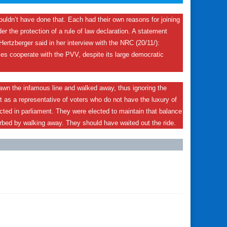
ouldn’t have done that. Each had their own reasons for joining
er the protection of a rule of law declaration. A statement
ertzberger said in her interview with the NRC (20/11/):
es cooperate with the PVV, despite its large democratic
awn the infamous line and walked away, thus ignoring the
 as a representative of voters who do not have the luxury of
flected in parliament. They were elected to maintain that balance
urbed by walking away. They should have waited out the ride.