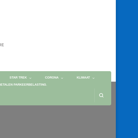
ORE
STAR TREK
CORONA
KLIMAAT
BETALEN PARKEERBELASTING.