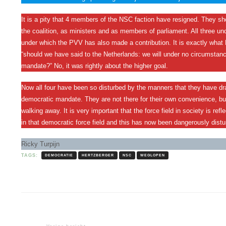
It is a pity that 4 members of the NSC faction have resigned. They sh
the coalition, as ministers and as members of parliament. All three und
under which the PVV has also made a contribution. It is exactly what H
“should we have said to the Netherlands: we will under no circumstanc
mandate?” No, it was rightly about the higher goal.
Now all four have been so disturbed by the manners that they have dr
democratic mandate. They are not there for their own convenience, but
walking away. It is very important that the force field in society is re
in that democratic force field and this has now been dangerously dist
Ricky Turpijn
TAGS:
DEMOCRATIE
HERTZBERGER
NSC
WEGLOPEN