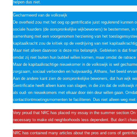
helpen dus niet.
Gecharmeerd van de volkswijk
De overheid zou met het oog op gentrificatie juist regulerend kunnen 
sociale huurders (de oorspronkelijke wijkbewoners) te bestemmen, in r
samenhang met een voorgenomen herziening van het toeslagensystee
kapitaalkracht zou de kritiek op de verdrijving van niet kapitaalkrac
Maar niet alleen daarvoor is deze mix belangrijk. Gebleken is dat finan
omdat zij niet buiten hun bubbel willen komen, maar omdat de ratrace 
Maar de kapitaalkrachtige nieuwkomer in de volkswijk is wel gecharme
zorgzaam, sociaal verbonden en hulpvaardig. Althans, het beeld ervan
Aan de andere kant zien de oorspronkelijke bewoners, dat hun wijk wor
Gentrificatie heeft alleen kans van slagen, in die zin dat de volkswij
als oud- en nieuwkomers met elkaar door één deur willen gaan. Omdat 
contact/ontmoetingsmomenten te faciliteren. Dus niet alleen weg met d
Very proud that NRC has placed my essay in the summer section On the 
necessary to make old neighborhoods less dependent. But don’t chase
NRC has contained many articles about the pros and cons of gentrifica