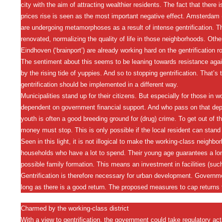
city with the aim of attracting wealthier residents. The fact that the
prices rise is seen as the most important negative effect. Amsterdam 
are undergoing metamorphoses as a result of intense gentrification. 
renovated, normalizing the quality of life in those neighborhoods. Oth
Eindhoven (‘brainport’) are already working hard on the gentrification r
The sentiment about this seems to be leaning towards resistance again
by the rising tide of yuppies. And so to stopping gentrification. That’
gentrification should be implemented in a different way.
Municipalities stand up for their citizens. But especially for those in
dependent on government financial support. And who pass on that de
youth is often a good breeding ground for (drug) crime. To get out of
money must stop. This is only possible if the local resident can stand 
Seen in this light, it is not illogical to make the working-class neighb
households who have a lot to spend. Their young age guarantees a lon
possible family formation. This means an investment in facilities (suc
Gentrification is therefore necessary for urban development. Governme
long as there is a good return. The proposed measures to cap returns f
Charmed by the working-class district
With a view to gentrification, the government could take regulatory act