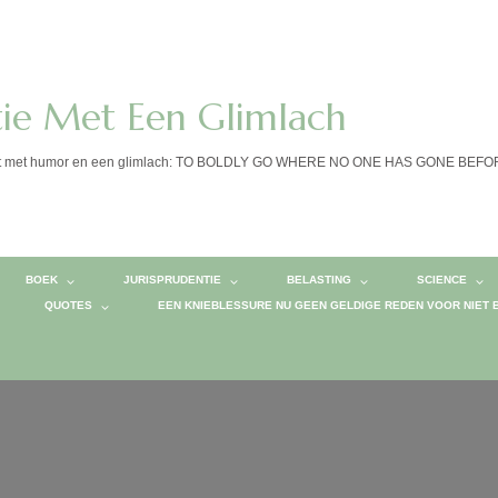
tie Met Een Glimlach
calist met humor en een glimlach: TO BOLDLY GO WHERE NO ONE HAS GONE BEF
BOEK
JURISPRUDENTIE
BELASTING
SCIENCE
QUOTES
EEN KNIEBLESSURE NU GEEN GELDIGE REDEN VOOR NIET 