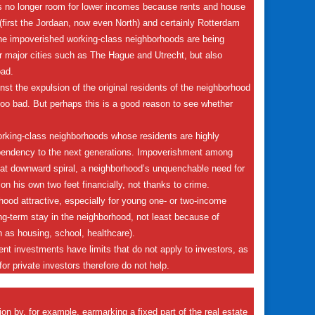
re is no longer room for lower incomes because rents and house
(first the Jordaan, now even North) and certainly Rotterdam
The impoverished working-class neighborhoods are being
er major cities such as The Hague and Utrecht, but also
oad.
st the expulsion of the original residents of the neighborhood
s too bad. But perhaps this is a good reason to see whether
 working-class neighborhoods whose residents are highly
pendency to the next generations. Impoverishment among
 that downward spiral, a neighborhood’s unquenchable need for
on his own two feet financially, not thanks to crime.
orhood attractive, especially for young one- or two-income
g-term stay in the neighborhood, not least because of
h as housing, school, healthcare).
nt investments have limits that do not apply to investors, as
or private investors therefore do not help.
ion by, for example, earmarking a fixed part of the real estate