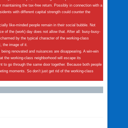
r maintaining the tax-free return. Possibly in connection with a
idents with different capital strength could counter the
ncially like-minded people remain in their social bubble. Not
e of the (work) day does not allow that. After all: busy-busy-
charmed by the typical character of the working-class
, the image of it.
is being renovated and nuisances are disappearing. A win-win
hat the working-class neighborhood will escape its
ant to go through the same door together. Because both people
meeting moments. So don’t just get rid of the working-class