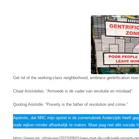
Get rid of the working-class neighborhood, embrace gentrification now
Citaat Aristoteles: “Armoede is de vader van revolutie en misdaad”.
Quoting Aristotle: “Poverty is the father of revolution and crime.”
Apetrots, dat NRC mijn opstel in de zomerrubriek Anderzijds heeft gepl
oude wijken minder afhankelijk te maken. Maar jaag niet alle sociale 
https://www.nrc.nl/nieuws/2023/09/01/weg-met-de-volkswijk-omarm-ge