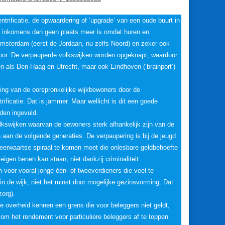
trificatie, de opwaardering of ‘upgrade’ van een oude buurt in
re inkomens dan geen plaats meer is omdat huren en
. Amsterdam (eerst de Jordaan, nu zelfs Noord) en zeker ook
door. De verpauperde volkswijken worden opgeknapt, waardoor
en als Den Haag en Utrecht, maar ook Eindhoven (‘brainport’)
jving van de oorspronkelijke wijkbewoners door de
ficatie. Dat is jammer. Maar wellicht is dit een goede
rden ingevuld.
kswijken waarvan de bewoners sterk afhankelijk zijn van de
n aan de volgende generaties. De verpaupering is bij de jeugd
neerwaartse spiraal te komen moet die onlesbare geldbehoefte
eigen benen kan staan, niet dankzij criminaliteit.
 voor vooral jonge één- of tweeverdieners die veel te
 in de wijk, niet het minst door mogelijke gezinsvorming. Dat
zorg).
de overheid kennen een grens die voor beleggers niet geldt,
m het rendement voor particuliere beleggers af te toppen