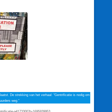
aatst. De strekking van het verhaal: “Gentrificatie is nodig om
huurders weg.”
ntrificatie-a4173300?t=1695939953