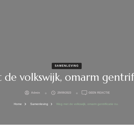
SAMENLEVING
de volkswijk, omarm gentrifi
OP
Admin
29/09/2023
GEEN REACTIE
WEG
MET
Home
Samenleving
Weg met de volkswijk, omarm gentrificatie nu.
DE
VOLKSWIJK,
OMARM
GENTRIFICATIE
NU.