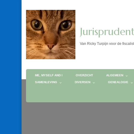
Jurispruden
Van Ricky Turpijn voor de fis
ME, MYSELF AND I
OVERZICHT
ALGEMEEN
SAMENLEVING
DIVERSEN
GENEALOGIE