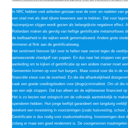
In NRC hebben veel artikelen gestaan over de voor- en nadelen van gen
een stad met als doel rijkere bewoners aan te trekken. Dat voor lage
huizenprijzen stijgen wordt gezien als belangrijkste negatieve effect
Rotterdam maken als gevolg van heftige gentrificatie metamorfoses 
de leefbaarheid in die wijken wordt genormaliseerd. Andere grote sted
timmeren al flink aan de gentrificatieweg.
Het sentiment hierover lijkt over te hellen naar verzet tegen de verdri
aanwassende vloedgolf van yuppen. En dus naar het stoppen van gentri
aanleiding om te kijken of gentrificatie op een andere manier moet wo
Gemeenten komen op voor hun burgers. Maar vooral voor die in de vol
financiële steun van de overheid. En die die afhankelijkheid doorgeve
vaak een goede voedingsbodem voor (drugs)criminaliteit. Om uit die 
van een wijk stoppen. Dat kan alleen als de wijkbewoner financieel op 
Het is zo bezien niet onlogisch om de volkswijk aantrekkelijk te maken
spenderen hebben. Hun jonge leeftijd garandeert een langdurig verblijf
betekent een investering in voorzieningen (zoals huisvesting, school, 
Gentrificatie is dus nodig voor stadsontwikkeling. Investeringen door 
zolang er maar een goed rendement is. De voorgenomen maatregelen o