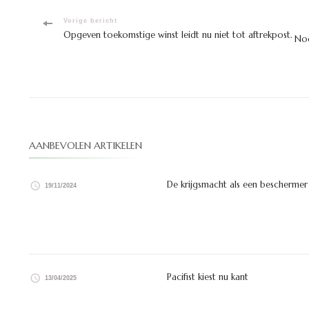
Bericht
Vorige bericht
Opgeven toekomstige winst leidt nu niet tot aftrekpost.
Noo
navigatie
AANBEVOLEN ARTIKELEN
De krijgsmacht als een beschermer
19/11/2024
Pacifist kiest nu kant
13/04/2025