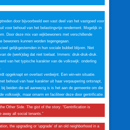
optreden door bijvoorbeeld een vast deel van het vastgoed voor
uil voor behoud van het belastingvrije rendement. Mogelijk in
m. Door deze mix van wijkbewoners met verschillende
htige bewoners kunnen worden tegengegaan.
cieel gelijkgestemden in hun sociale bubbel blijven. Niet
van de (werk)dag dat niet toelaat. Immers: druk-druk-druk.
erd van het typische karakter van de volkswijk: onderling
.
dt opgeknapt en overlast verdwijnt. Een win-win situatie.
k met behoud van haar karakter uit haar verpaupering ontsnapt,
bij beiden die wil aanwezig is is het aan de gemeente om die
e volkswijk, maar omarm en faciliteer deze door gentrificatie.
Other Side. The gist of the story: “Gentrification is
 away all social tenants.”
tion, the upgrading or ‘upgrade’ of an old neighborhood in a