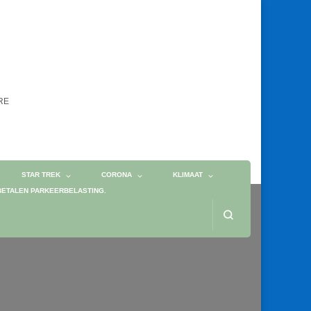
ORE
STAR TREK
CORONA
KLIMAAT
BETALEN PARKEERBELASTING.