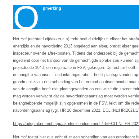
O
pmerking
Het Hof (rechter Leijdekker c.s) trekt heel duidelijk uit elkaar het str
enerzijds en de navordering 2013 opgelegd aan eiser, omdat eiser g
inspecteur over de aftrekposten. Tijdens dat onderzoek bij de gemacht
ingediend door het kantoor van de gemachtigde sprake zou kunnen zij
projectcode 1043, een registratie in FSV, gekregen. De rechter heeft 
de aangifte van eiser – ondanks registratie – heeft plaatsgevonden op
grondrecht zoals een schending van het verbod op discriminatie naar 
van de aangifte heeft niet plaatsgevonden op een wijze die zozeer ind
mag worden verwacht dat de navorderingsaanslag moet worden vernie
belanghebbende mogelijk zijn opgenomen in de FSV, leidt om die reden 
navorderingsaanslag (vgl. HR 10 december 2021, ECLI:NL:HR:2021:174
https://uitspraken.rechtspraak.nl/inziendocument?id=ECLI:NL:HR:202
Het Hof toetst hier dus echt of er een schending van een grondrecht h