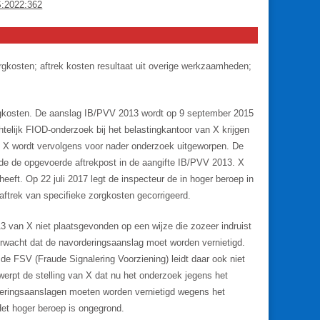
S:2022:362
rgkosten; aftrek kosten resultaat uit overige werkzaamheden;
orgkosten. De aanslag IB/PVV 2013 wordt op 9 september 2015
htelijk FIOD-onderzoek bij het belastingkantoor van X krijgen
an X wordt vervolgens voor nader onderzoek uitgeworpen. De
nde de opgevoerde aftrekpost in de aangifte IB/PVV 2013. X
heeft. Op 22 juli 2017 legt de inspecteur de in hoger beroep in
aftrek van specifieke zorgkosten gecorrigeerd.
 van X niet plaatsgevonden op een wijze die zozeer indruist
rwacht dat de navorderingsaanslag moet worden vernietigd.
e FSV (Fraude Signalering Voorziening) leidt daar ook niet
werpt de stelling van X dat nu het onderzoek jegens het
rderingsaanslagen moeten worden vernietigd wegens het
 Het hoger beroep is ongegrond.