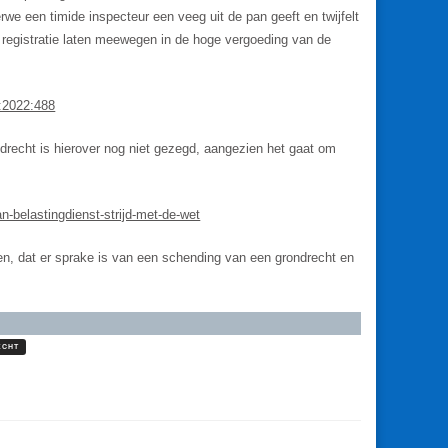
e een timide inspecteur een veeg uit de pan geeft en twijfelt
V registratie laten meewegen in de hoge vergoeding van de
:2022:488
drecht is hierover nog niet gezegd, aangezien het gaat om
an-belastingdienst-strijd-met-de-wet
ken, dat er sprake is van een schending van een grondrecht en
ECHT