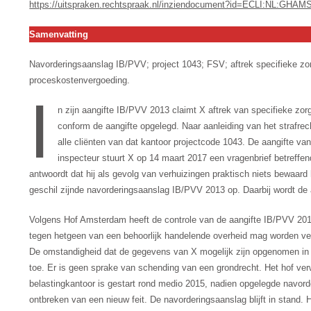
https://uitspraken.rechtspraak.nl/inziendocument?id=ECLI:NL:GHAM
Samenvatting
Navorderingsaanslag IB/PVV; project 1043; FSV; aftrek specifieke zo
proceskostenvergoeding.
I
n zijn aangifte IB/PVV 2013 claimt X aftrek van specifieke z
conform de aangifte opgelegd. Naar aanleiding van het strafrec
alle cliënten van dat kantoor projectcode 1043. De aangifte v
inspecteur stuurt X op 14 maart 2017 een vragenbrief betreffe
antwoordt dat hij als gevolg van verhuizingen praktisch niets bewaard 
geschil zijnde navorderingsaanslag IB/PVV 2013 op. Daarbij wordt de 
Volgens Hof Amsterdam heeft de controle van de aangifte IB/PVV 2013
tegen hetgeen van een behoorlijk handelende overheid mag worden ve
De omstandigheid dat de gegevens van X mogelijk zijn opgenomen in d
toe. Er is geen sprake van schending van een grondrecht. Het hof ver
belastingkantoor is gestart rond medio 2015, nadien opgelegde navo
ontbreken van een nieuw feit. De navorderingsaanslag blijft in stand.