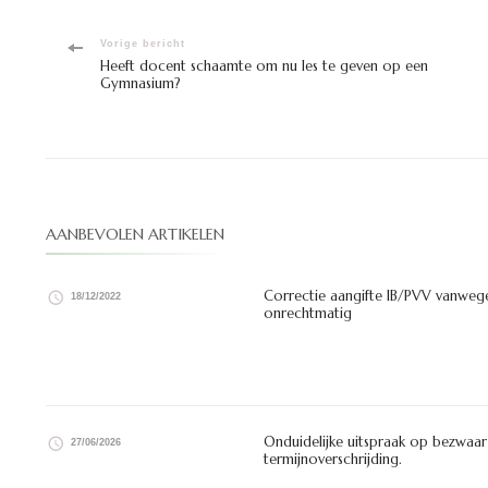
Bericht
Vorige bericht
Heeft docent schaamte om nu les te geven op een
Gymnasium?
navigatie
AANBEVOLEN ARTIKELEN
Correctie aangifte IB/PVV vanwege 
18/12/2022
onrechtmatig
Onduidelijke uitspraak op bezwaar
27/06/2026
termijnoverschrijding.