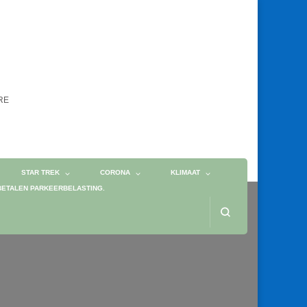
ORE
STAR TREK
CORONA
KLIMAAT
BETALEN PARKEERBELASTING.