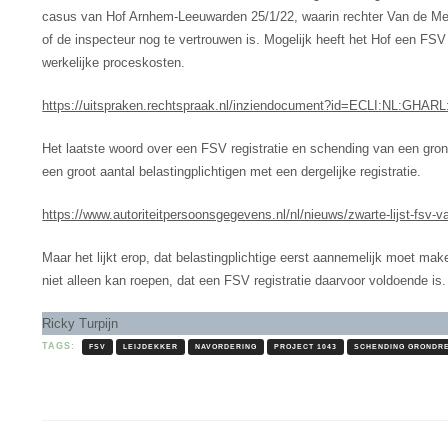
casus van Hof Arnhem-Leeuwarden 25/1/22, waarin rechter Van de Merw
of de inspecteur nog te vertrouwen is. Mogelijk heeft het Hof een FS
werkelijke proceskosten.
https://uitspraken.rechtspraak.nl/inziendocument?id=ECLI:NL:GHARL
Het laatste woord over een FSV registratie en schending van een gron
een groot aantal belastingplichtigen met een dergelijke registratie.
https://www.autoriteitpersoonsgegevens.nl/nl/nieuws/zwarte-lijst-fsv-v
Maar het lijkt erop, dat belastingplichtige eerst aannemelijk moet ma
niet alleen kan roepen, dat een FSV registratie daarvoor voldoende is.
Ricky Turpijn
TAGS:
FSV
LEIJDEKKER
NAVORDERING
PROJECT 1043
SCHENDING GRONDR