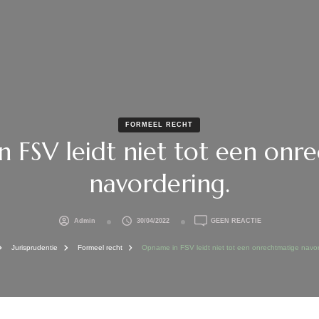
FORMEEL RECHT
 FSV leidt niet tot een onr
navordering.
OP
Admin
30/04/2022
GEEN REACTIE
OPNAME
IN
Jurisprudentie
Formeel recht
Opname in FSV leidt niet tot een onrechtmatige navor
FSV
LEIDT
NIET
TOT
EEN
ONRECHTMATIG
NAVORDERING.