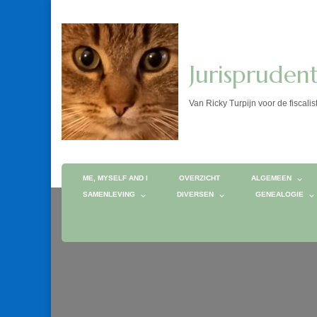
Jurispruden
Van Ricky Turpijn voor de fis
ME, MYSELF AND I
OVERZICHT
ALGEMEEN
SAMENLEVING
DIVERSEN
GENEALOGIE