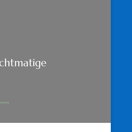
echtmatige
dering.
E