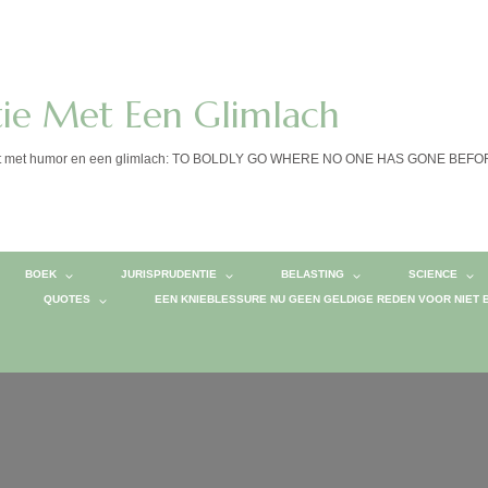
tie Met Een Glimlach
calist met humor en een glimlach: TO BOLDLY GO WHERE NO ONE HAS GONE BEF
BOEK
JURISPRUDENTIE
BELASTING
SCIENCE
QUOTES
EEN KNIEBLESSURE NU GEEN GELDIGE REDEN VOOR NIET 