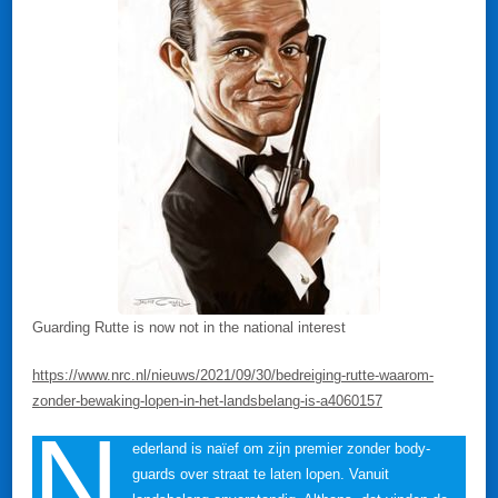
Guarding Rutte is now not in the national interest
https://www.nrc.nl/nieuws/2021/09/30/bedreiging-rutte-waarom-
zonder-bewaking-lopen-in-het-landsbelang-is-a4060157
N
ederland is naïef om zijn premier zonder body-
guards over straat te laten lopen. Vanuit