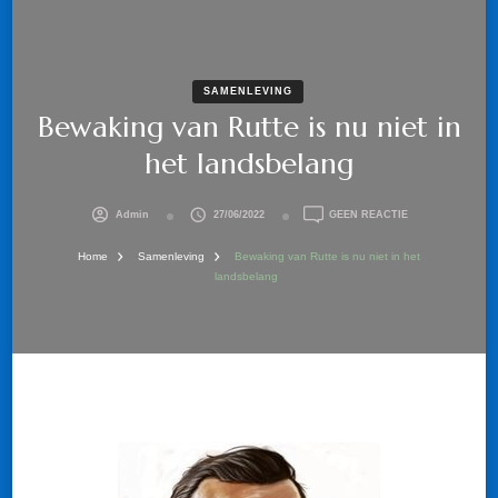
SAMENLEVING
Bewaking van Rutte is nu niet in
het landsbelang
OP
Admin
27/06/2022
GEEN REACTIE
BEWAKING
VAN
Home
Samenleving
Bewaking van Rutte is nu niet in het
RUTTE
landsbelang
IS
NU
NIET
IN
HET
LANDSBELANG