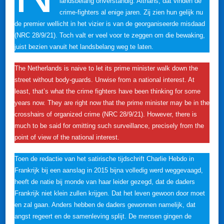
landsbelang onverstandig. Althans, dat vinden de
crime-fighters al enige jaren. Zij zien hun gelijk nu
de premier wellicht in het vizier is van de georganiseerde misdaad
(NRC 28/9/21). Toch valt er veel voor te zeggen om die bewaking,
juist bezien vanuit het landsbelang weg te laten.
The Netherlands is naive to let its prime minister walk down the
street without body-guards. Unwise from a national interest. At
least, that’s what the crime fighters have been thinking for some
years now. They are right now that the prime minister may be in the
crosshairs of organized crime (NRC 28/9/21). However, there is
much to be said for omitting such surveillance, precisely from the
point of view of the national interest.
Toen de redactie van het satirische tijdschrift Charlie Hebdo in
Frankrijk bij een aanslag in 2015 bijna volledig werd weggevaagd,
heeft de natie bij monde van haar leider gezegd, dat de daders
Frankrijk niet klein zullen krijgen. Dat het leven gewoon door moet
en zal gaan. Anders hebben de daders gewonnen namelijk, dat
angst regeert en de samenleving splijt. De mensen gingen de