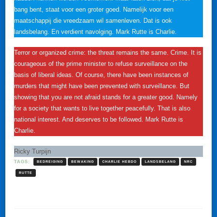
bang bent, staat voor een groter goed. Namelijk voor een
maatschappij die vreedzaam wil samenleven. Dat is ook
landsbelang. En verdient navolging. Mark Rutte is Charlie.
Terror or organized crime: the threat remains the same. Crime. It is
courageous of the prime minister to refuse surveillance on the
basis of liberal ideas. Of course, there have been instances of
murders that might have been prevented with surveillance. But
showing that you are not afraid stands for a greater good. Namely
for a society that wants to live together peacefully. That is also
national interest. And deserves to be followed. Mark Rutte is
Charlie.
Ricky Turpijn
TAGS:
BEDREIGING
BEWAKING
CHARLIE HEBDO
LANDSBELANG
NRC
RUTTE