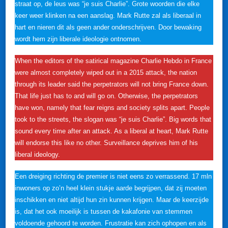
straat op, de leus was “je suis Charlie”. Grote woorden die elke
keer weer klinken na een aanslag. Mark Rutte zal als liberaal in
hart en nieren dit als geen ander onderschrijven. Door bewaking
wordt hem zijn liberale ideologie ontnomen.
When the editors of the satirical magazine Charlie Hebdo in France
were almost completely wiped out in a 2015 attack, the nation
through its leader said the perpetrators will not bring France down.
That life just has to and will go on. Otherwise, the perpetrators
have won, namely that fear reigns and society splits apart. People
took to the streets, the slogan was “je suis Charlie”. Big words that
sound every time after an attack. As a liberal at heart, Mark Rutte
will endorse this like no other. Surveillance deprives him of his
liberal ideology.
Een dreiging richting de premier is niet eens zo verrassend. 17 mln
inwoners op zo’n heel klein stukje aarde begrijpen, dat zij moeten
inschikken en niet altijd hun zin kunnen krijgen. Maar de keerzijde
is, dat het ook moeilijk is tussen de kakafonie van stemmen
voldoende gehoord te worden. Frustratie kan zich ophopen en als