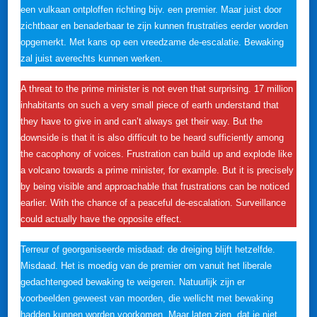
een vulkaan ontploffen richting bijv. een premier. Maar juist door
zichtbaar en benaderbaar te zijn kunnen frustraties eerder worden
opgemerkt. Met kans op een vreedzame de-escalatie. Bewaking
zal juist averechts kunnen werken.
A threat to the prime minister is not even that surprising. 17 million
inhabitants on such a very small piece of earth understand that
they have to give in and can’t always get their way. But the
downside is that it is also difficult to be heard sufficiently among
the cacophony of voices. Frustration can build up and explode like
a volcano towards a prime minister, for example. But it is precisely
by being visible and approachable that frustrations can be noticed
earlier. With the chance of a peaceful de-escalation. Surveillance
could actually have the opposite effect.
Terreur of georganiseerde misdaad: de dreiging blijft hetzelfde.
Misdaad. Het is moedig van de premier om vanuit het liberale
gedachtengoed bewaking te weigeren. Natuurlijk zijn er
voorbeelden geweest van moorden, die wellicht met bewaking
hadden kunnen worden voorkomen. Maar laten zien, dat je niet