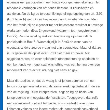
eigenaar een participatie in een fonds voor gemene rekening. Het
rendabele vermogen van het fonds bestaat uit liquiditeiten en
aandelen. Nu de kg de terbeschikkingstellingsregeling van art. 3.92
(lid 1 letter b) wet IB van toepassing vindt, worden de voordelen
van het fonds bij de eigenaar tot het belastbare resultaat uit overige
werkzaamheden (Box 1) gerekend (waarom niet meegetrokken in
Box2?). Zou de regeling niet van toepassing zijn dan valt de
participatie in Box 3. Waarschijnlijk is Box3 de wens van de
eigenaar, anders zou de vraag niet zijn voorgelegd. Maar of dat zo
is, is gegeven de ophef over Box3 niet meer zo zeker. Met
stijgende rentes en weer oplopende rendementen op aandelen én
een komende vermogensaanwasheffing was een heffing over een
rendement van ‘slechts’ 4% nog niet eens zo gek.
Maar dit terzijde, omdat de vraag is of je kan spreken van een
fonds voor gemene rekening als samenwerkingsverband in de zin
van de regeling. Ruim interpreteren, zegt de kg op basis van
jurisprudentie en hoogstaande fiscalisten. Toegegeven, dat zelfs
een onbenoemd contract tot wederzijds voordeel tussen twee
lichamen volgens een lagere rechter als samenwerkingsverband