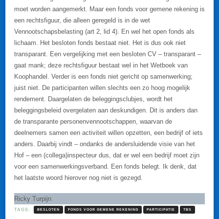
moet worden aangemerkt. Maar een fonds voor gemene rekening is
een rechtsfiguur, die alleen geregeld is in de wet
Vennootschapsbelasting (art 2, lid 4). En wel het open fonds als
lichaam. Het besloten fonds bestaat niet. Het is dus ook niet
transparant. Een vergelijking met een besloten CV – transparant –
gaat mank; deze rechtsfiguur bestaat wel in het Wetboek van
Koophandel. Verder is een fonds niet gericht op samenwerking;
juist niet. De participanten willen slechts een zo hoog mogelijk
rendement. Daargelaten de beleggingsclubjes, wordt het
beleggingsbeleid overgelaten aan deskundigen. Dit is anders dan
de transparante personenvennootschappen, waarvan de
deelnemers samen een activiteit willen opzetten, een bedrijf of iets
anders. Daarbij vindt – ondanks de andersluidende visie van het
Hof – een (collega)inspecteur dus, dat er wel een bedrijf moet zijn
voor een samenwerkingsverband. Een fonds belegt. Ik denk, dat
het laatste woord hierover nog niet is gezegd.
Ricky Turpijn
TAGS:
BESLOTEN
FONDS VOOR GEMENE REKENING
PARTICIPATIE
TBS