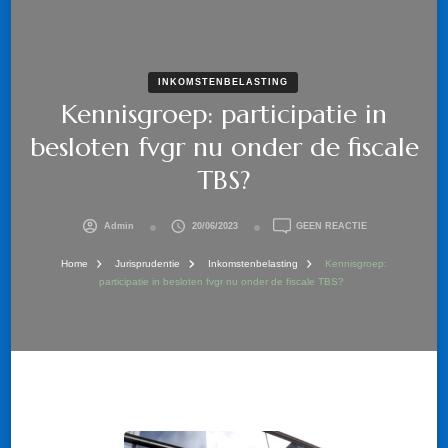
INKOMSTENBELASTING
Kennisgroep: participatie in
besloten fvgr nu onder de fiscale
TBS?
OP
Admin
20/06/2023
GEEN REACTIE
KENNISGROEP:
PARTICIPATIE
Home
Jurisprudentie
Inkomstenbelasting
Kennisgroep:
IN
participatie in besloten fvgr nu onder de fiscale TBS?
BESLOTEN
FVGR
NU
ONDER
DE
FISCALE
TBS?