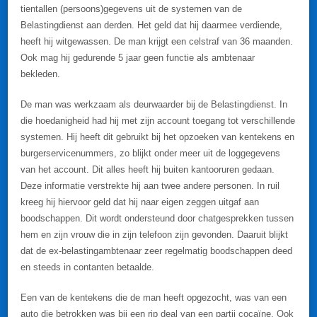
tientallen (persoons)gegevens uit de systemen van de
Belastingdienst aan derden. Het geld dat hij daarmee verdiende,
heeft hij witgewassen. De man krijgt een celstraf van 36 maanden.
Ook mag hij gedurende 5 jaar geen functie als ambtenaar
bekleden.
De man was werkzaam als deurwaarder bij de Belastingdienst. In
die hoedanigheid had hij met zijn account toegang tot verschillende
systemen. Hij heeft dit gebruikt bij het opzoeken van kentekens en
burgerservicenummers, zo blijkt onder meer uit de loggegevens
van het account. Dit alles heeft hij buiten kantooruren gedaan.
Deze informatie verstrekte hij aan twee andere personen. In ruil
kreeg hij hiervoor geld dat hij naar eigen zeggen uitgaf aan
boodschappen. Dit wordt ondersteund door chatgesprekken tussen
hem en zijn vrouw die in zijn telefoon zijn gevonden. Daaruit blijkt
dat de ex-belastingambtenaar zeer regelmatig boodschappen deed
en steeds in contanten betaalde.
Een van de kentekens die de man heeft opgezocht, was van een
auto die betrokken was bij een rip deal van een partij cocaïne. Ook