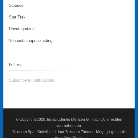
Science
Star Trek
Uncategorized
Vennootschapsbelasting
Follow
Subscribe to notifications
© Copyright 2026
Jurisprudentie Met Een Glimlach
. Alle rechten
voorbehouden.
Blossom Spa | Ontwikkeld door
Blossom Themes
. Mogelijk gemaakt
door
WordPress
.