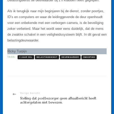
Belastingdienst de deurwaarder bij z’n kladden heeft gegrepen.
Als ik terugkijk naar mijn beginjaren bij de dienst, zonder poortjes,
ID’s en computers en waar de leidinggevende de deur openhoudt
voor een onbekende met een verborgen camera, is de beveiliging
zeker verbeterd. Maar het wordt weer eens duidelijk, dat de mens
de zwakke schakel in een veiligheidssysteem blijft. In dit geval een
belastingdeurwaarder.
Ricky Turpijn
TAGS:
3 JAAR CEL
BELASTINGDIENST
DEURWAARDER
OMKOPING
Bericht
Vorige bericht
Stelling dat postbezorger geen afhaalbericht heeft
achtergelaten niet bewezen.
navigatie